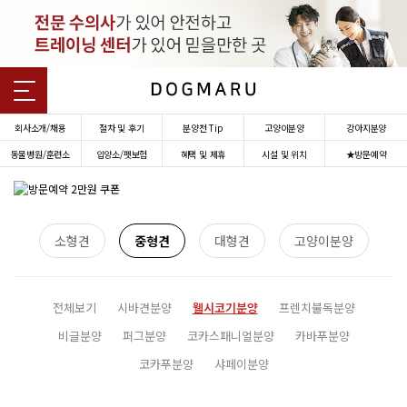
회사소개/채용
절차 및 후기
분양전 Tip
고양이분양
강아지분양
동물병원/훈련소
입양소/펫보험
혜택 및 제휴
시설 및 위치
★방문예약
소형견
중형견
대형견
고양이분양
전체보기
시바견분양
웰시코기분양
프렌치불독분양
비글분양
퍼그분양
코카스패니얼분양
카바푸분양
코카푸분양
샤페이분양