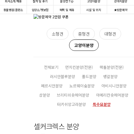
회사소개/채용
절차 및 후기
분양전 Tip
고양이분양
강아지분양
동물병원/훈련소
입양소/펫보험
혜택 및 제휴
시설 및 위치
★방문예약
소형견
중형견
대형견
고양이분양
전체보기
먼치킨분양(전문)
랙돌분양(전문)
러시안블루분양
폴드분양
뱅갈분양
페르시안분양
노르웨이숲분양
아비시니안분양
샴분양
브리티쉬숏헤어분양
아메리칸숏헤어분양
터키쉬앙고라분양
특수묘분양
셀커크렉스 분양