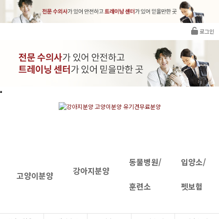
로그인
동물병원/
입양소/
강아지분양
고양이분양
훈련소
펫보험
INTRANET