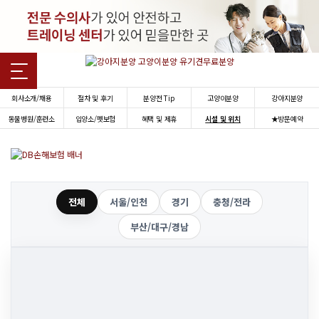
회사소개/채용
절차 및 후기
분양전 Tip
고양이분양
강아지분양
동물병원/훈련소
입양소/펫보험
혜택 및 제휴
시설 및 위치
★방문예약
전체
서울/인천
경기
충청/전라
부산/대구/경남