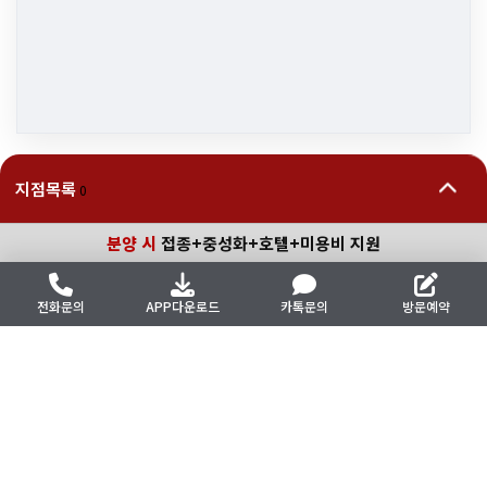
지점목록
0
분양 시
접종+중성화+호텔+미용비 지원
검색
동물이 행복한 세상
전화문의
APP다운로드
카톡문의
방문예약
개인정보처리방침
이용약관
이메일주소 무단수집거부
사업자정보 보기
▾