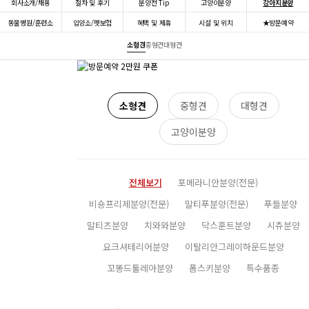
회사소개/채용
절차 및 후기
분양전 Tip
고양이분양
강아지분양
동물병원/훈련소
입양소/펫보험
혜택 및 제휴
시설 및 위치
★방문예약
소형견
중형견
대형견
소형견
중형견
대형견
고양이분양
전체보기
포메라니안분양(전문)
비숑프리제분양(전문)
말티푸분양(전문)
푸들분양
말티즈분양
치와와분양
닥스훈트분양
시츄분양
요크셔테리어분양
이탈리안그레이하운드분양
꼬똥드툴레아분양
폼스키분양
특수품종