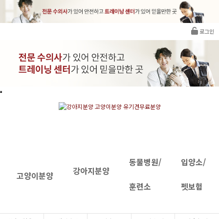
로그인
동물병원/
입양소/
강아지분양
고양이분양
훈련소
펫보험
INTRANET