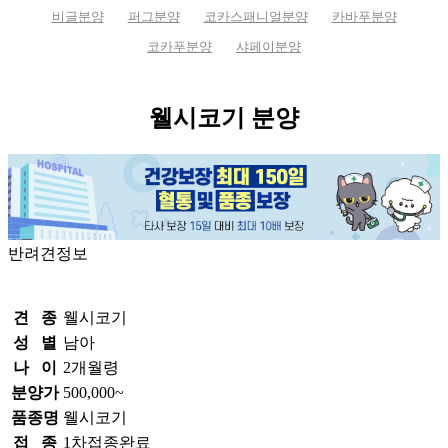
비글분양
퍼그분양
코카스패니얼분양
카바푸분양
코카푸분양
샤페이분양
웰시코기 분양
반려견정보
견 종
웰시코기
성 별
남아
나 이
2개월령
분양가
500,000~
품종명
웰시코기
접 종
1차접종완료