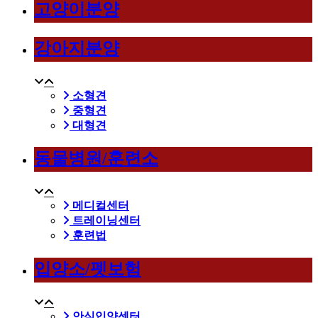
고양이분양
강아지분양
소형견
중형견
대형견
동물병원/훈련소
메디컬센터
트레이닝센터
훈련법
입양소/펫보험
안심입양센터