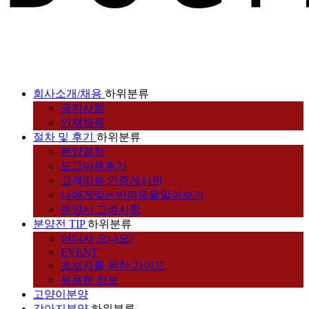
회사소개/채용
하위분류
공지사항
인재채용
절차 및 후기
하위분류
분양절차
도그마루후기
고객리뷰 인증게시판
나에게맞는반려동물알아보기
분양시 고려사항
분양전 TIP
하위분류
어디서 오나요?
EVENT
초보자를 위한 가이드
유용한 정보
고양이분양
강아지분양
하위분류