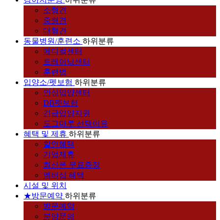
소형견
중형견
대형견
동물병원/훈련소
하위분류
메디컬센터
트레이닝센터
훈련법
입양소/펫보험
하위분류
안심입양센터
DB펫보험
긴급입양지원
도그마루 선택이유
혜택 및 제휴
하위분류
할인혜택
기업제휴
최신폰 무료증정
멤버십 혜택
시설 및 위치
★방문예약
하위분류
방문예약
분양문의