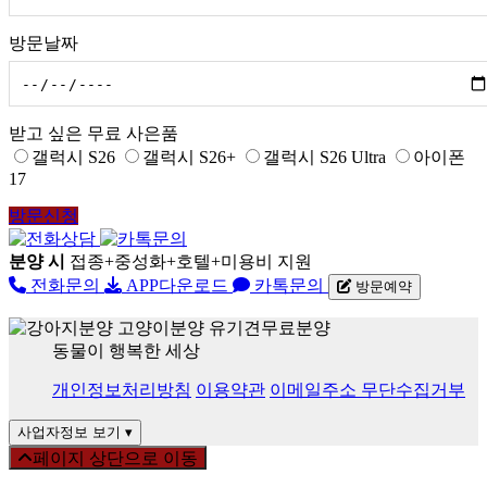
방문날짜
받고 싶은 무료 사은품
갤럭시 S26
갤럭시 S26+
갤럭시 S26 Ultra
아이폰
17
방문신청
분양 시
접종+중성화+호텔+미용비 지원
전화문의
APP다운로드
카톡문의
방문예약
동물이 행복한 세상
개인정보처리방침
이용약관
이메일주소 무단수집거부
사업자정보 보기
▾
페이지 상단으로 이동