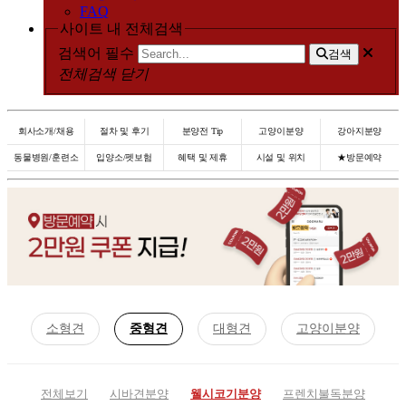
FAQ
사이트 내 전체검색
검색어 필수
검색
전체검색 닫기
회사소개/채용
절차 및 후기
분양전 Tip
고양이분양
강아지분양
동물병원/훈련소
입양소/펫보험
혜택 및 제휴
시설 및 위치
★방문예약
소형견
중형견
대형견
고양이분양
전체보기
시바견분양
웰시코기분양
프렌치불독분양